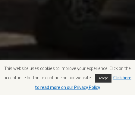
This website uses cookies to improve your experience. Click on the
acceptance button to continue on our website.
.
Click here
Accept
to read more on our Privacy Policy
Siamo felici di annunciare che MCC, Mosaic Conservation
Course 2018, Algeria & Tunisia, è iniziato.
La Direzione della Conservazione e del Restauro del